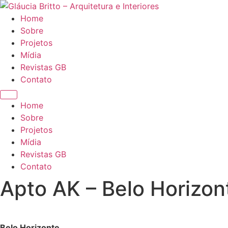
Ir
para
Home
o
Sobre
conteúdo
Projetos
Mídia
Revistas GB
Contato
Home
Sobre
Projetos
Mídia
Revistas GB
Contato
Apto AK – Belo Horizon
Belo Horizonte