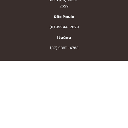
2629
São Paulo
(11) 99944-2629
Itaúna
(37) 98811-4763