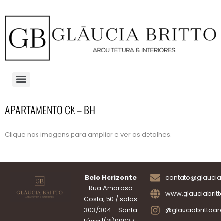
APARTAMENTO CK – BH
Clique nas imagens para ampliar e ver os detalhes.
Belo Horizonte
contato@glauciab
Rua Amoroso
www.glauciabrit
Costa, 50 / salas
303/304 – Santa
@glauciabrittoar
Lúcia |(31)99937-