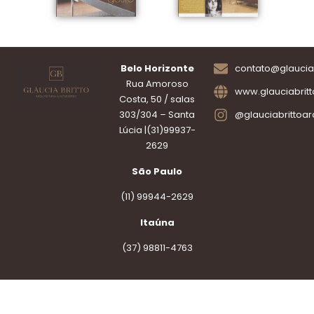
Belo Horizonte
contato@glauciab
Rua Amoroso
www.glauciabrit
Costa, 50 / salas
303/304 – Santa
@glauciabrittoar
Lúcia |(31)99937-
2629
São Paulo
(11) 99944-2629
Itaúna
(37) 98811-4763