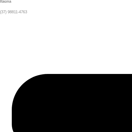
Itaúna
(37) 98811-4763