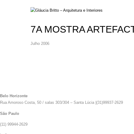
7A MOSTRA ARTEFAC
Julho 2006
Belo Horizonte
Rua Amoroso Costa, 50 / salas 303/304 – Santa Lúcia |(31)99937-2629
São Paulo
(11) 99944-2629